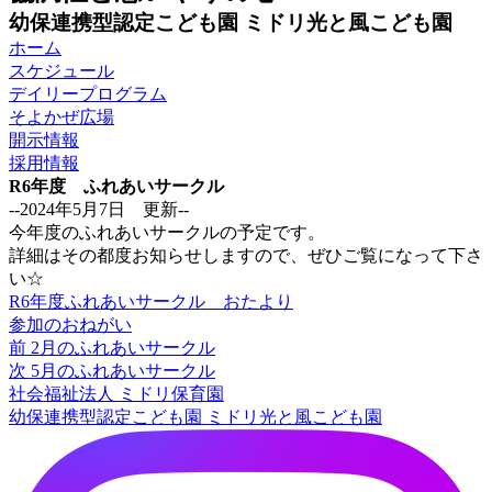
幼保連携型認定こども園
ミドリ光と風こども園
ホーム
スケジュール
デイリープログラム
そよかぜ広場
開示情報
採用情報
R6年度 ふれあいサークル
--2024年5月7日 更新--
今年度のふれあいサークルの予定です。
詳細はその都度お知らせしますので、ぜひご覧になって下さ
い☆
R6年度ふれあいサークル おたより
参加のおねがい
前
前
2月のふれあいサークル
投
の
次
次
5月のふれあいサークル
稿
投
の
社会福祉法人
ミドリ保育園
稿:
投
幼保連携型認定こども園
ミドリ光と風こども園
ナ
稿:
ビ