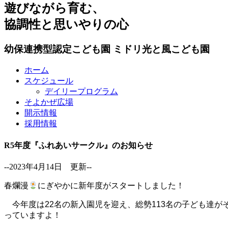
遊びながら育む、
協調性と思いやりの心
幼保連携型認定こども園
ミドリ光と風こども園
ホーム
スケジュール
デイリープログラム
そよかぜ広場
開示情報
採用情報
R5年度『ふれあいサークル』のお知らせ
--2023年4月14日 更新--
春爛漫
にぎやかに新年度がスタートしました！
今年度は22名の新入園児を迎え、総勢113名の子ども達
っていますよ！