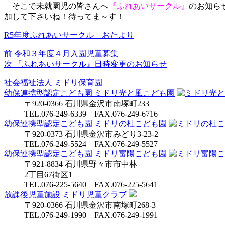
そこで未就園児の皆さんへ
『ふれあいサークル』
のお知ら
加して下さいね！待ってま～す！
R5年度ふれあいサークル おたより
前
前
令和３年度４月入園児童募集
投
の
次
次
『ふれあいサークル』日時変更のお知らせ
稿
投
の
社会福祉法人
ミドリ保育園
稿:
投
ナ
幼保連携型認定こども園
ミドリ光と風こども園
稿:
ビ
〒920-0366 石川県金沢市南塚町233
TEL.076-249-6339 FAX.076-249-6716
ゲ
幼保連携型認定こども園
ミドリの杜こども園
〒920-0373 石川県金沢市みどり3-23-2
ー
TEL.076-249-5524 FAX.076-249-5527
シ
幼保連携型認定こども園
ミドリ富陽こども園
〒921-8834 石川県野々市市中林
ョ
2丁目67街区1
ン
TEL.076-225-5640 FAX.076-225-5641
放課後児童施設 ミドリ児童クラブ
〒920-0366 石川県金沢市南塚町268-3
TEL.076-249-1990 FAX.076-249-1991